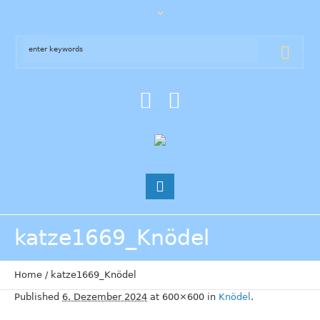
katze1669_Knödel
Home
/
katze1669_Knödel
Published
6. Dezember 2024
at 600×600 in
Knödel
.