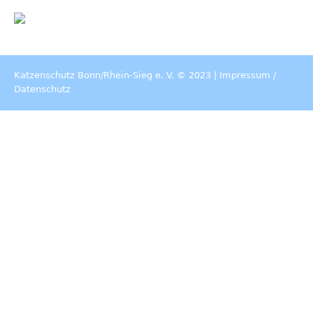
Katzenschutz Bonn/Rhein-Sieg e. V. © 2023 |
Impressum
/
Datenschutz