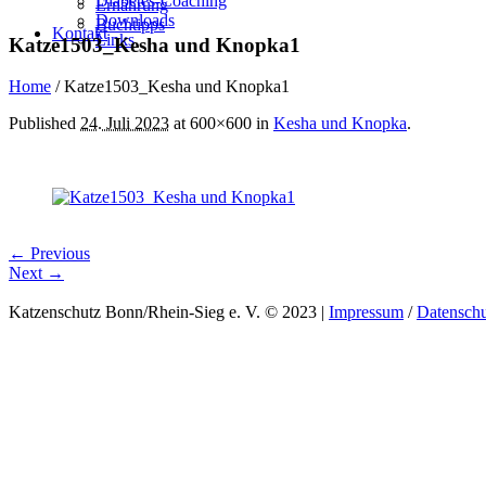
Diabetes-Coaching
Ernährung
Downloads
Buchtipps
Kontakt
Links
Katze1503_Kesha und Knopka1
Home
/
Katze1503_Kesha und Knopka1
Published
24. Juli 2023
at 600×600 in
Kesha und Knopka
.
← Previous
Next →
Katzenschutz Bonn/Rhein-Sieg e. V. © 2023 |
Impressum
/
Datenschu