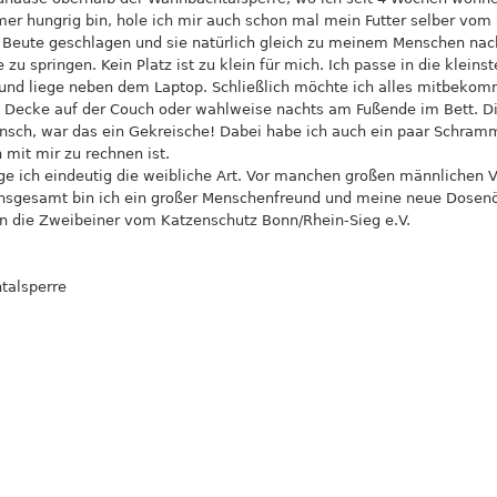
mmer hungrig bin, hole ich mir auch schon mal mein Futter selber vom
e Beute geschlagen und sie natürlich gleich zu meinem Menschen na
 zu springen. Kein Platz ist zu klein für mich. Ich passe in die klei
und liege neben dem Laptop. Schließlich möchte ich alles mitbekom
n Decke auf der Couch oder wahlweise nachts am Fußende im Bett. D
nsch, war das ein Gekreische! Dabei habe ich auch ein paar Schra
 mit mir zu rechnen ist.
 ich eindeutig die weibliche Art. Vor manchen großen männlichen Ve
Insgesamt bin ich ein großer Menschenfreund und meine neue Dosenöff
an die Zweibeiner vom Katzenschutz Bonn/Rhein-Sieg e.V.
talsperre