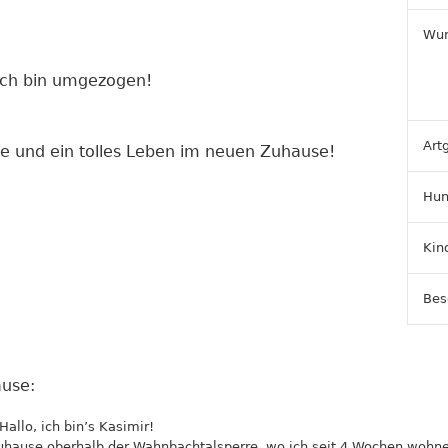
Wun
Ich bin umgezogen!
Art
te und ein tolles Leben im neuen Zuhause!
Hun
Kin
Bes
use:
Hallo, ich bin’s Kasimir!
ause oberhalb der Wahnbachtalsperre, wo ich seit 4 Wochen wohne. H