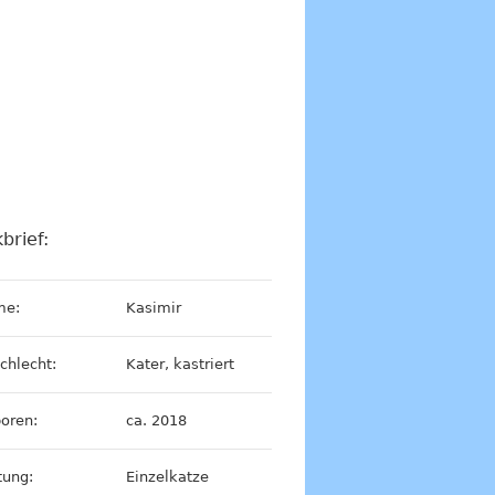
brief:
me:
Kasimir
chlecht:
Kater, kastriert
oren:
ca. 2018
tung:
Einzelkatze