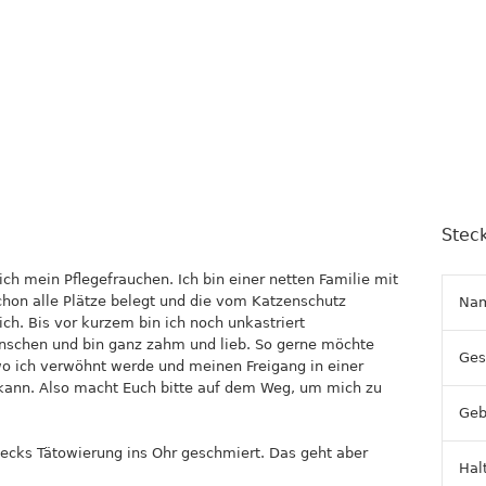
Steck
ich mein Pflegefrauchen. Ich bin einer netten Familie mit
schon alle Plätze belegt und die vom Katzenschutz
Na
ch. Bis vor kurzem bin ich noch unkastriert
nschen und bin ganz zahm und lieb. So gerne möchte
Ges
wo ich verwöhnt werde und meinen Freigang in einer
nn. Also macht Euch bitte auf dem Weg, um mich zu
Geb
ecks Tätowierung ins Ohr geschmiert. Das geht aber
Hal