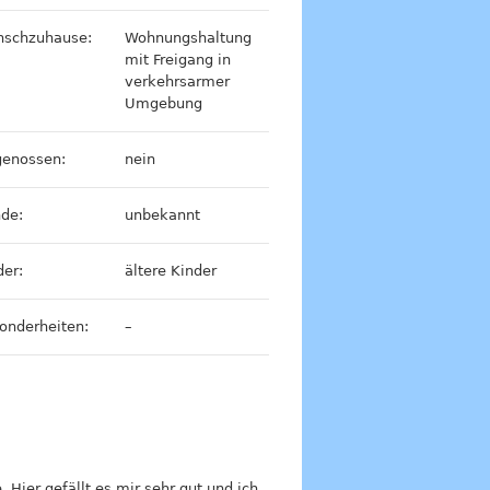
schzuhause:
Wohnungshaltung
mit Freigang in
verkehrsarmer
Umgebung
genossen:
nein
de:
unbekannt
der:
ältere Kinder
onderheiten:
–
ier gefällt es mir sehr gut und ich