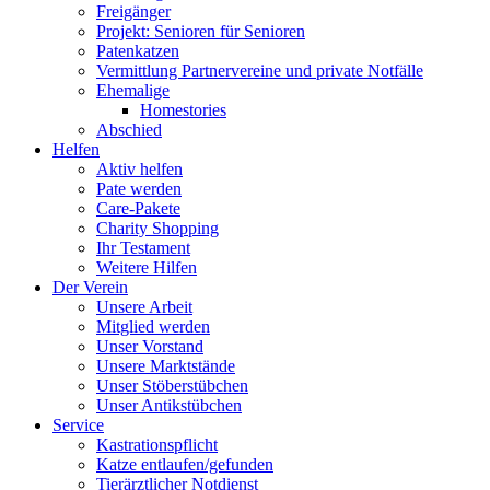
Freigänger
Projekt: Senioren für Senioren
Patenkatzen
Vermittlung Partnervereine und private Notfälle
Ehemalige
Homestories
Abschied
Helfen
Aktiv helfen
Pate werden
Care-Pakete
Charity Shopping
Ihr Testament
Weitere Hilfen
Der Verein
Unsere Arbeit
Mitglied werden
Unser Vorstand
Unsere Marktstände
Unser Stöberstübchen
Unser Antikstübchen
Service
Kastrationspflicht
Katze entlaufen/gefunden
Tierärztlicher Notdienst