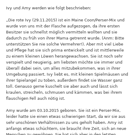
Ivy und Amy werden wie folgt beschrieben:
„Die rote Ivy (29.11.2015) ist ein Maine Coon/Perser-Mix und
wurde von uns mit der Flasche aufgezogen, da ihre ersten
Besitzer sie schnellst möglich vermitteln wollten und sie
dadurch zu früh von ihrer Mama getrennt wurde. (Anm: Bitte
unterstützen Sie nie solche Vermehrer!). Aber mit viel Liebe
und Pflege hat sie sich prima entwickelt und ist mittlerweile
zu einem kleinen Löwen herangewachsen. Sie ist noch sehr
verspielt und neugierig, am liebsten möchte sie immer und
überall dabei sein, um alles mitzubekommen, was in ihrer
Umgebung passiert. Ivy liebt es, mit kleinen Spielmäusen und
ihrer Spielangel zu toben, außerdem findet sie Wasser ganz
toll. Genauso gerne kuschelt sie aber auch und lässt sich
kraulen, streicheln, schmusen und kämmen, was bei ihrem
flauschigen Fell auch nötig ist.
Amy wurde am 03.10.2015 geboren. Sie ist ein Perser-Mix,
leider hatte sie einen etwas schwierigen Start, da wir sie aus
sehr unschönen Verhältnissen zu uns geholt haben. Amy ist
anfangs etwas schüchtern, sie braucht ihre Zeit, sich an neue
Menschen zu gewöhnen. Sie hat sich aber in den letzten