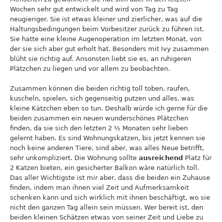
Wochen sehr gut entwickelt und wird von Tag zu Tag
neugieriger. Sie ist etwas kleiner und zierlicher, was auf die
Haltungsbedingungen beim Vorbesitzer zurück zu führen ist.
Sie hatte eine kleine Augenoperation im letzten Monat, von
der sie sich aber gut erholt hat. Besonders mit Ivy zusammen
blüht sie richtig auf. Ansonsten liebt sie es, an ruhigeren
Plätzchen zu liegen und vor allem zu beobachten.
Zusammen können die beiden richtig toll toben, raufen,
kuscheln, spielen, sich gegenseitig putzen und alles, was
kleine Kätzchen eben so tun. Deshalb würde ich gerne für die
beiden zusammen ein neuen wunderschönes Plätzchen
finden, da sie sich den letzten 2 ½ Monaten sehr lieben
gelernt haben. Es sind Wohnungskatzen, bis jetzt kennen sie
noch keine anderen Tiere, sind aber, was alles Neue betrifft,
sehr unkompliziert. Die Wohnung sollte
ausreichend
Platz für
2 Katzen bieten, ein gesicherter Balkon wäre natürlich toll.
Das aller Wichtigste ist mir aber, dass die beiden ein Zuhause
finden, indem man ihnen viel Zeit und Aufmerksamkeit
schenken kann und sich wirklich mit ihnen beschäftigt, wo sie
nicht den ganzen Tag allein sein müssen. Wer bereit ist, den
beiden kleinen Schätzen etwas von seiner Zeit und Liebe zu