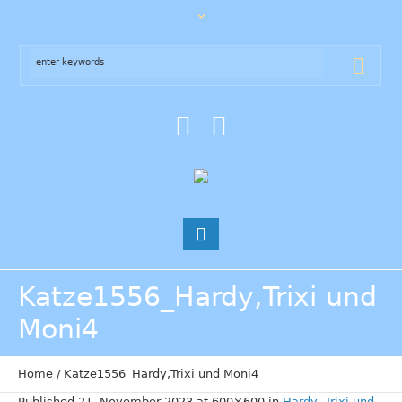
Katze1556_Hardy,Trixi und
Moni4
Home
/
Katze1556_Hardy,Trixi und Moni4
Published
21. November 2023
at 600×600 in
Hardy, Trixi und