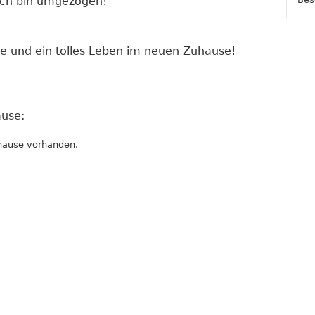
Ich bin umgezogen!
te und ein tolles Leben im neuen Zuhause!
use:
hause vorhanden.