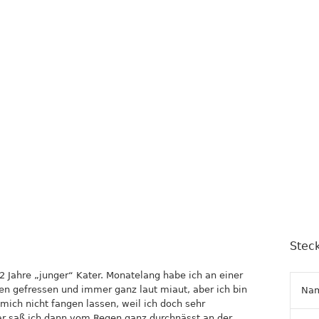
Steck
. 12 Jahre „junger“ Kater. Monatelang habe ich an einer
en gefressen und immer ganz laut miaut, aber ich bin
Na
ich nicht fangen lassen, weil ich doch sehr
ar saß ich dann vom Regen ganz durchnässt an der