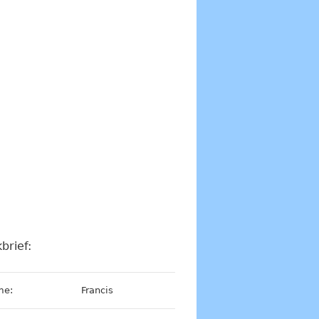
brief:
me:
Francis