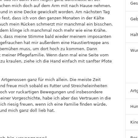
Ges
frauchen mich doch auf dem Arm mit nach Hause nehmen.
t und in eine Decke gewickelt worden. Am nächsten Tag
te fest, dass ich von den ganzen Monaten in der Kälte
Geb
d auch mein Rücken schmerzt mir manchmal ein bisschen.
otzdem klinge ich manchmal noch mehr wie eine Krähe,
Hal
isch, dass meine Stimme bald wieder meinem imposanten
legefrauchen hat mir außerdem eine Haustiertreppe ans
 so bemühen muss, um dort hoch zu kommen. Dann
Wun
t meiner Pflegefamilie. Wenn dann mal eine Seite vom
zu kraulen, ziehe ich die Hand einfach mit sanfter Pfote
 Artgenossen ganz für mich allein. Die meiste Zeit
nd freue mich sobald es Futter und Streicheleinheiten
Art
noch vor ruckartigen Bewegungen und insbesondere
einer Vorgeschichte, habe ich aber das Vertrauen in die
ch riesig freuen, wenn ich eine Familie finden würde,
Hun
und mich ganz doll lieb hat.
Kin
Bes