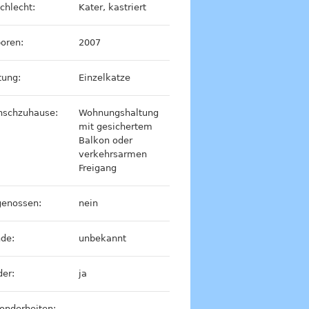
chlecht:
Kater, kastriert
oren:
2007
tung:
Einzelkatze
schzuhause:
Wohnungshaltung
mit gesichertem
Balkon oder
verkehrsarmen
Freigang
genossen:
nein
de:
unbekannt
der:
ja
onderheiten:
–