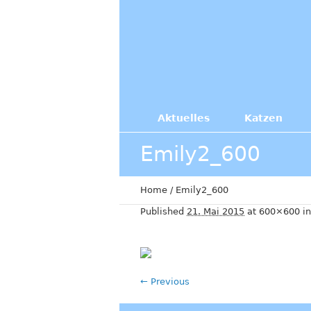
Aktuelles
Katzen
Emily2_600
Home
/
Emily2_600
Published
21. Mai 2015
at 600×600 i
← Previous