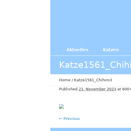
Aktuelles
Katzen
Katze1561_Chih
Home
/
Katze1561_Chihiro3
Published
21. November 2023
at 600
← Previous