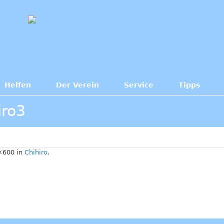
Helfen
Der Verein
Service
Tipps
iro3
×600 in
Chihiro
.