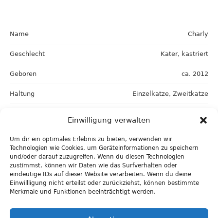
Name
Charly
Geschlecht
Kater, kastriert
Geboren
ca. 2012
Haltung
Einzelkatze, Zweitkatze
Wunschzuhause
Wohnung mit gesichertem
Einwilligung verwalten
Balkon, Terrasse oder Garten
Um dir ein optimales Erlebnis zu bieten, verwenden wir
Artgenossen
ja
Technologien wie Cookies, um Geräteinformationen zu speichern
und/oder darauf zuzugreifen. Wenn du diesen Technologien
Hunde
unbekannt
zustimmst, können wir Daten wie das Surfverhalten oder
eindeutige IDs auf dieser Website verarbeiten. Wenn du deine
Einwillligung nicht erteilst oder zurückziehst, können bestimmte
Kinder
ja
Merkmale und Funktionen beeinträchtigt werden.
Besonderheiten
FIV positiv