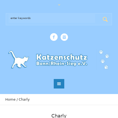
Home
/
Charly
Charly