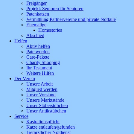
Freigänger
Projekt: Senioren für Senioren
Patenkatzen
Vermittlung Partnervereine und private Notfälle
Ehemalige
Homestories
Abschied
Helfen
Aktiv helfen
Pate werden
Care-Pakete
Charity Shopping
Ihr Testament
Weitere Hilfen
Der Verein
Unsere Arbeit
Mitglied werden
Unser Vorstand
Unsere Marktstände
Unser Stöberstübchen
Unser Antikstübchen
Service
Kastrationspflicht
Katze entlaufen/gefunden
Tierärztlicher Notdienst