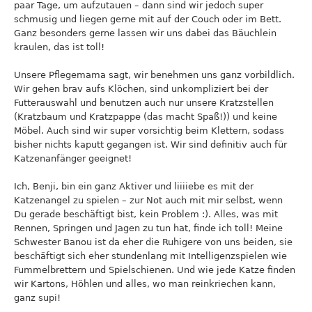
paar Tage, um aufzutauen – dann sind wir jedoch super
schmusig und liegen gerne mit auf der Couch oder im Bett.
Ganz besonders gerne lassen wir uns dabei das Bäuchlein
kraulen, das ist toll!
Unsere Pflegemama sagt, wir benehmen uns ganz vorbildlich.
Wir gehen brav aufs Klöchen, sind unkompliziert bei der
Futterauswahl und benutzen auch nur unsere Kratzstellen
(Kratzbaum und Kratzpappe (das macht Spaß!)) und keine
Möbel. Auch sind wir super vorsichtig beim Klettern, sodass
bisher nichts kaputt gegangen ist. Wir sind definitiv auch für
Katzenanfänger geeignet!
Ich, Benji, bin ein ganz Aktiver und liiiiebe es mit der
Katzenangel zu spielen – zur Not auch mit mir selbst, wenn
Du gerade beschäftigt bist, kein Problem :). Alles, was mit
Rennen, Springen und Jagen zu tun hat, finde ich toll! Meine
Schwester Banou ist da eher die Ruhigere von uns beiden, sie
beschäftigt sich eher stundenlang mit Intelligenzspielen wie
Fummelbrettern und Spielschienen. Und wie jede Katze finden
wir Kartons, Höhlen und alles, wo man reinkriechen kann,
ganz supi!