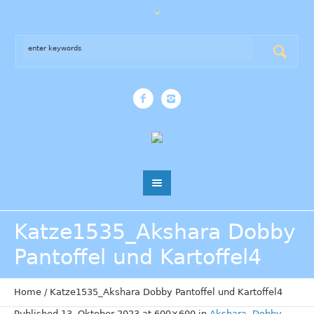
Katze1535_Akshara Dobby
Pantoffel und Kartoffel4
Home
/
Katze1535_Akshara Dobby Pantoffel und Kartoffel4
Published
13. Oktober 2023
at 600×600 in
Akshara, Dobby,