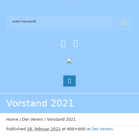
Vorstand 2021
Home
/
Der Verein
/
Vorstand 2021
Published
28. Februar 2022
at 600×600 in
Der Verein
.