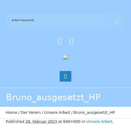
Bruno_ausgesetzt_HP
Home
/
Der Verein
/
Unsere Arbeit
/
Bruno_ausgesetzt_HP
Published
28. Februar 2023
at 600×600 in
Unsere Arbeit
.