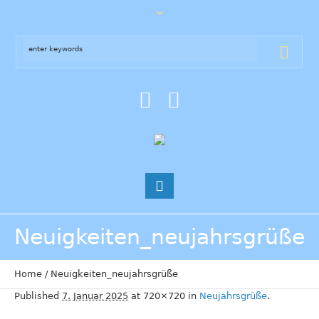
Neuigkeiten_neujahrsgrüße
Home
/
Neuigkeiten_neujahrsgrüße
Published
7. Januar 2025
at 720×720 in
Neujahrsgrüße
.