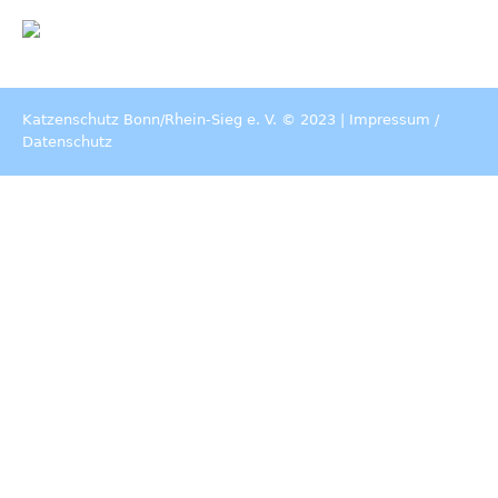
Katzenschutz Bonn/Rhein-Sieg e. V. © 2023 |
Impressum
/
Datenschutz