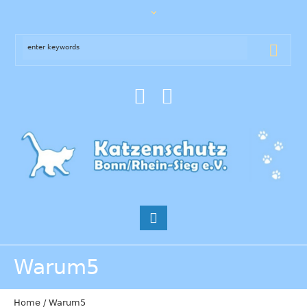
Warum5
Home
/
Warum5