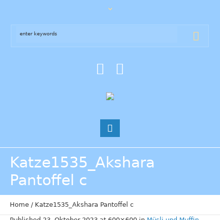
Katze1535_Akshara
Pantoffel c
Home
/
Katze1535_Akshara Pantoffel c
Published
23. Oktober 2023
at 600×600 in
Müsli und Muffin,