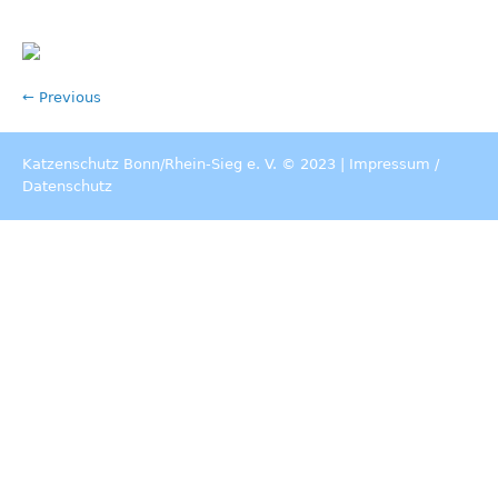
← Previous
Katzenschutz Bonn/Rhein-Sieg e. V. © 2023 |
Impressum
/
Datenschutz