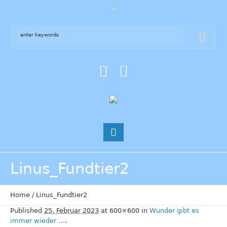
Linus_Fundtier2
Home
/
Linus_Fundtier2
Published
25. Februar 2023
at 600×600 in
Wunder gibt es
immer wieder …
.