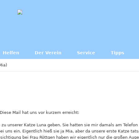
Helfen
Der Verein
Service
Tipps
Mia)
Diese Mail hat uns vor kurzem erreicht:
zu unserer Katze Luna geben. Sie hatten sie mir damals am Telefon a
uns ein. Eigentlich hieß sie ja Mia, aber da unsere erste Katze tat
esichtigung bei Frau Röttgen haben wir eigentlich nur die großen Aug