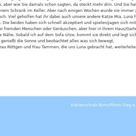
, aber wie Sie damals schon sagten, da steckt mehr drin. Und Sie h
einem Schrank im Keller. Aber nach einigen Wochen wurde sie immer
ch. Viel geholfen hat ihr dabei auch unsere andere Katze Mia. Luna
. Die beiden haben sich schnell akzeptiert und spielen/jagen sich mi
ei fremden Menschen oder Geräuschen, aber hier in ihrem Haus/Garten
re Nähe. Sobald ich auf dem Sofa sitze, kommt sie direkt und legt si
 genießt die Sonne und beobachtet alles was sich bewegt.
au Röttgen und Frau Tammen, die uns Luna gebracht hat, weiterleiten
Katzenschutz Bonn/Rhein-Sieg e.