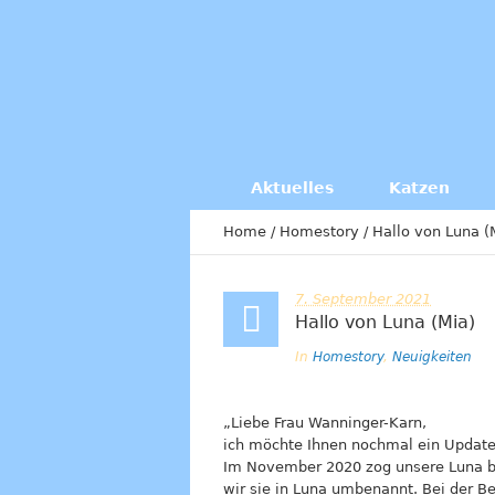
Aktuelles
Katzen
Home
/
Homestory
/
Hallo von Luna (
7. September 2021
Hallo von Luna (Mia)
In
Homestory
,
Neuigkeiten
„Liebe Frau Wanninger-Karn,
ich möchte Ihnen nochmal ein Update 
Im November 2020 zog unsere Luna bei 
wir sie in Luna umbenannt. Bei der B