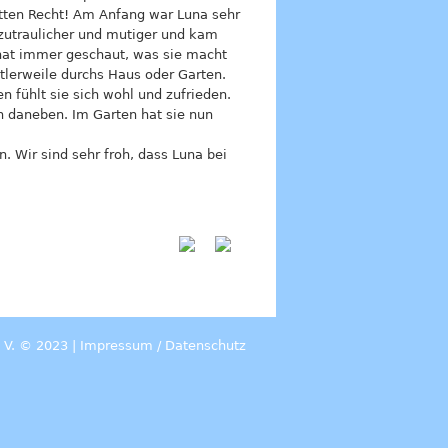
atten Recht! Am Anfang war Luna sehr
 zutraulicher und mutiger und kam
 hat immer geschaut, was sie macht
ttlerweile durchs Haus oder Garten.
 fühlt sie sich wohl und zufrieden.
ch daneben. Im Garten hat sie nun
. Wir sind sehr froh, dass Luna bei
 V. © 2023 |
Impressum
/
Datenschutz