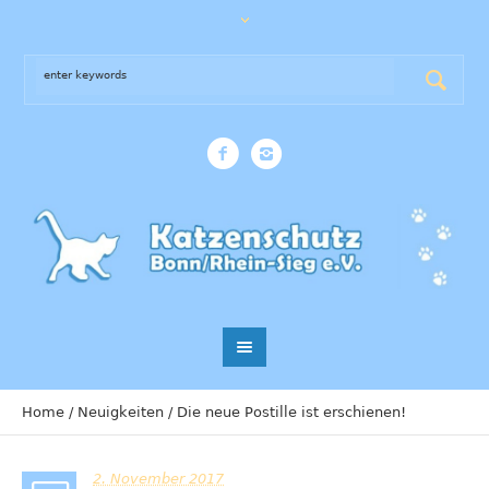
Home
/
Neuigkeiten
/
Die neue Postille ist erschienen!
2. November 2017