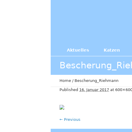
Aktuelles
Katzen
Bescherung_Ri
Home
/
Bescherung_Riehmann
Published
16. Januar 2017
at 600×600
← Previous