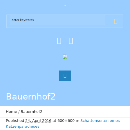
Bauernhof2
Home
/
Bauernhof2
Published
24. April 2016
at 600×600 in
Schattenseiten eines
Katzenparadieses
.