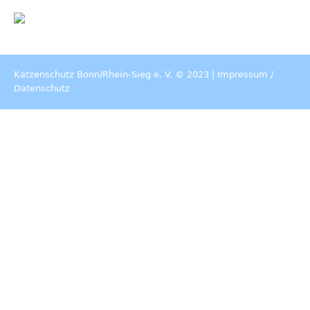
Katzenschutz Bonn/Rhein-Sieg e. V. © 2023 |
Impressum
/
Datenschutz