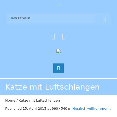
Katze mit Luftschlangen
Home
/
Katze mit Luftschlangen
Published
15. April 2015
at 960×540 in
Herzlich willkommen!
.