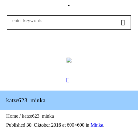
katze623_minka
Home
/
katze623_minka
Published
30. Oktober 2016
at 600×600 in
Minka
.