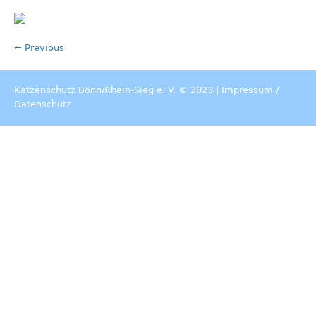
← Previous
Katzenschutz Bonn/Rhein-Sieg e. V. © 2023 |
Impressum
/
Datenschutz