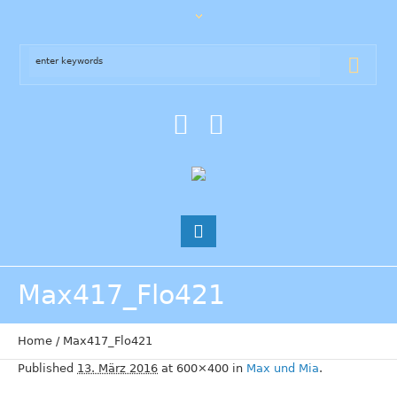
Max417_Flo421
Home
/
Max417_Flo421
Published
13. März 2016
at 600×400 in
Max und Mia
.