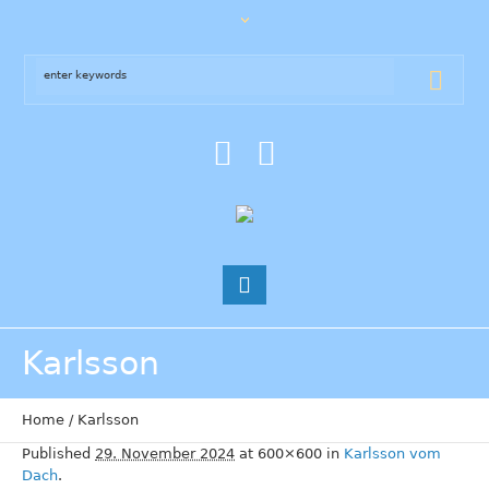
Karlsson
Home
/
Karlsson
Published
29. November 2024
at 600×600 in
Karlsson vom
Dach
.