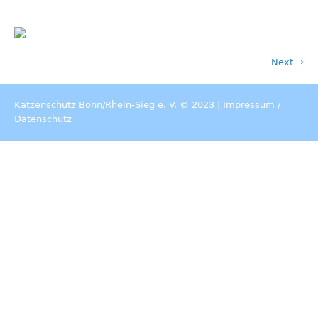
Next →
Katzenschutz Bonn/Rhein-Sieg e. V. © 2023 |
Impressum
/
Datenschutz