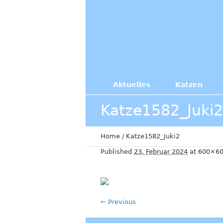
Aktuelles
Katzen
Katze1582_Juki2
Home
/
Katze1582_Juki2
Published
23. Februar 2024
at 600×60
← Previous